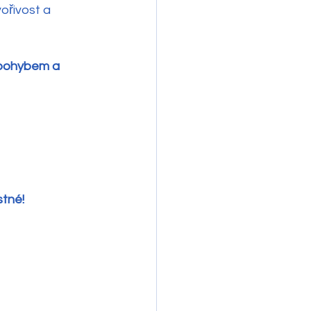
ořivost a 
 pohybem a 
tné!