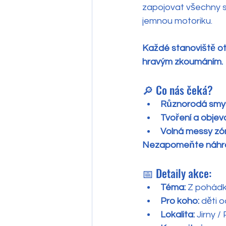
zapojovat všechny sm
jemnou motoriku.
Každé stanoviště ot
hravým zkoumáním.
🔎 Co nás čeká?
Různorodá smys
Tvoření a objev
Volná messy zón
Nezapomeňte náhrad
📅 Detaily akce:
Téma:
 Z pohád
Pro koho:
 děti 
Lokalita:
 Jirny /