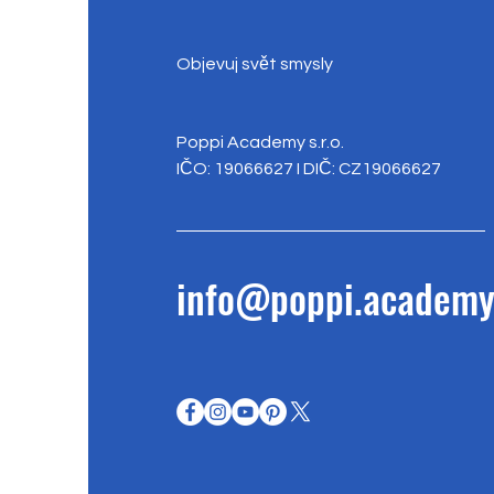
Objevuj svět smysly
Poppi Academy s.r.o.
IČO: 19066627 I DIČ: CZ19066627
info@poppi.academ