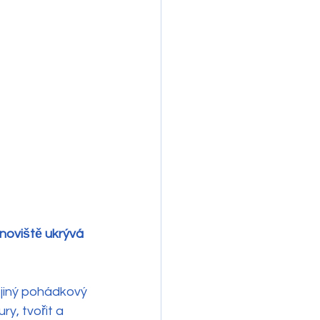
oviště ukrývá 
jiný pohádkový 
y, tvořit a 