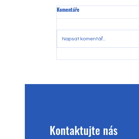
Komentáře
Napsat komentář...
🎄✨ Vánoční smyslohraní ✨🎄
Kontaktujte nás