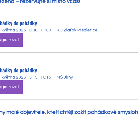
zená – rezervujte si místo včas!
ohádky do pohádky
. května 2025 10:00–11:00
KC Zlaťák Přezletice
gistrovat
ohádky do pohádky
. května 2025 15:15–16:15
MŠ Jirny
gistrovat
 malé objevitele, kteří chtějí zažít pohádkové smyslohr