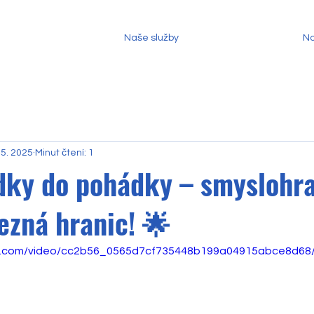
Naše služby
No
 5. 2025
Minut čtení: 1
dky do pohádky – smyslohra
ezná hranic! 🌟
tic.com/video/cc2b56_0565d7cf735448b199a04915abce8d68/