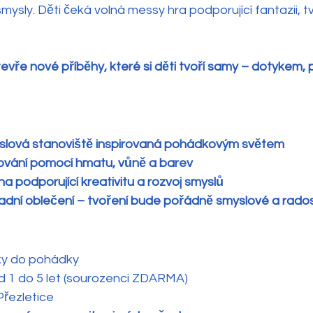
ysly. Děti čeká volná messy hra podporující fantazii, tv
evře nové příběhy, které si děti tvoří samy – dotykem,
lová stanoviště inspirovaná pohádkovým světem
ování pomocí hmatu, vůně a barev
a podporující kreativitu a rozvoj smyslů
ní oblečení – tvoření bude pořádně smyslové a rados
ky do pohádky
od 1 do 5 let (sourozenci ZDARMA)
 Přezletice