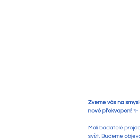
Zveme vás na smyslo
nové překvapení!
 ✨
Malí badatelé projd
svět. Budeme objevov