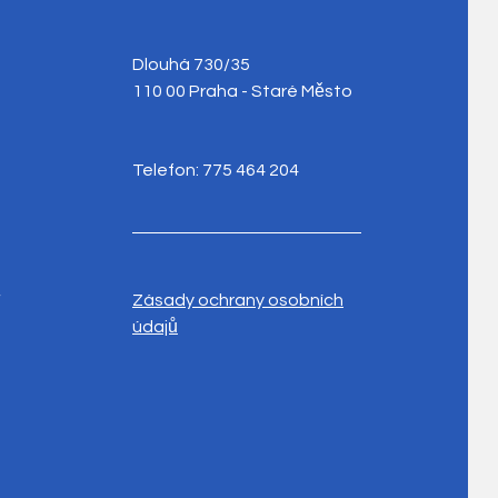
Dlouhá 730/35
110 00 Praha - Staré Město
Telefon: 775 464 204
y
Zásady ochrany osobních
údajů