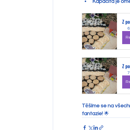
Kapacita je ome
Z p
6
Re
Z p
7
Re
Těšíme se na všechny
fantazie!
 🌟