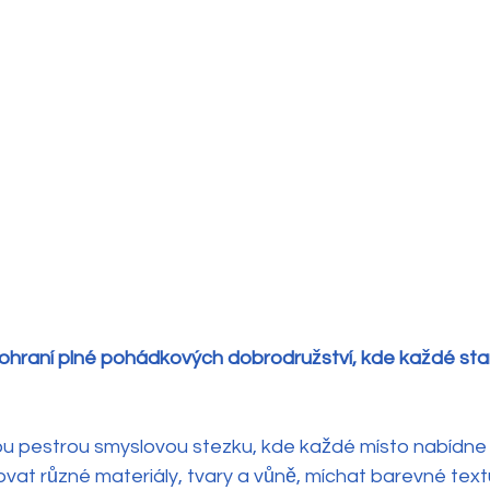
hraní plné pohádkových dobrodružství, kde každé stan
ou pestrou smyslovou stezku, kde každé místo nabídne 
at různé materiály, tvary a vůně, míchat barevné textur