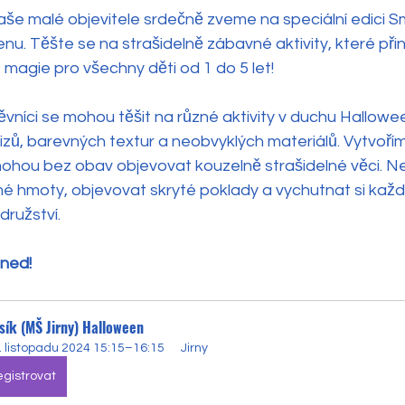
aše malé objevitele srdečně zveme na speciální edici S
u. Těšte se na strašidelně zábavné aktivity, které při
é magie pro všechny děti od 1 do 5 let!
vníci se mohou těšit na různé aktivity v duchu Hallowe
lizů, barevných textur a neobvyklých materiálů. Vytvoř
mohou bez obav objevovat kouzelně strašidelné věci. Ne
hmoty, objevovat skryté poklady a vychutnat si každ
družství.
hned!
sík (MŠ Jirny) Halloween
. listopadu 2024 15:15–16:15
Jirny
gistrovat