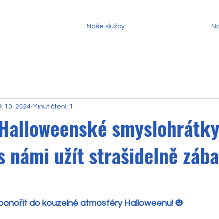
Naše služby
No
. 10. 2024
Minut čtení: 1
 Halloweenské smyslohrátky
s námi užít strašidelně záb
 ponořit do kouzelné atmosféry Halloweenu!
 🎃