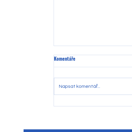
Komentáře
Napsat komentář...
🎄✨ Vánoční smyslohraní ✨🎄