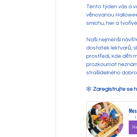
Tento týden vás a v
věnovanou Halloween
smíchu, her a tvořiv
Naši nejmenší návště
dostatek lektvarů, s
prostředí, kde děti 
prozkoumat neznámé 
strašidelného dobro
🕸 
Zaregistrujte se 
Mes
1
Re