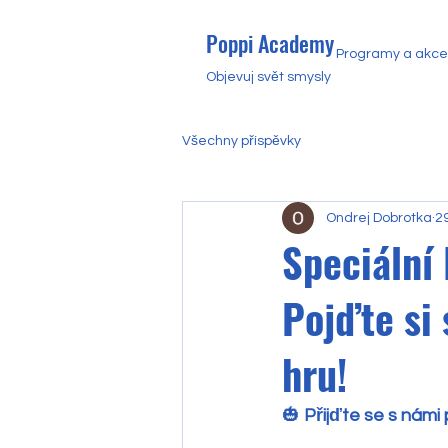
Poppi Academy
Programy a akce
Objevuj svět smysly
Všechny příspěvky
Ondrej Dobrotka
29
Speciální
Pojďte si 
hru!
🎃 
Přijďte se s námi