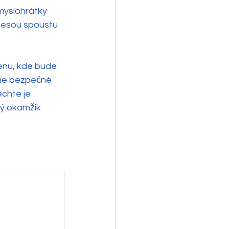
myslohrátky 
nesou spoustu 
enu, kde bude 
íme bezpečné 
chte je 
ý okamžik 