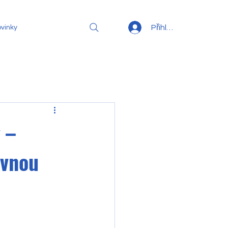
Přihlásit se
vinky
 –
avnou