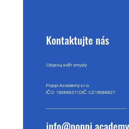
Kontaktujte nás
Objevuj svět smysly
Poppi Academy s.r.o.
IČO: 19066627 I DIČ: CZ19066627
info@poppi.academ