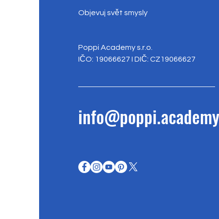
Objevuj svět smysly
Poppi Academy s.r.o.
IČO: 19066627 I DIČ: CZ19066627
info@poppi.academ