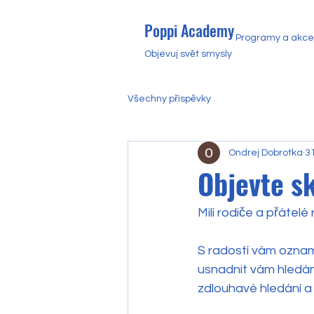
Poppi Academy
Programy a akce
Objevuj svět smysly
Všechny příspěvky
Ondrej Dobrotka
31
Objevte sk
Milí rodiče a přátelé 
S radostí vám oznam
usnadnit vám hledán
zdlouhavé hledání a 