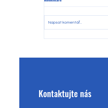
Napsat komentář...
🎄✨ Vánoční smyslohraní ✨🎄
Kontaktujte nás