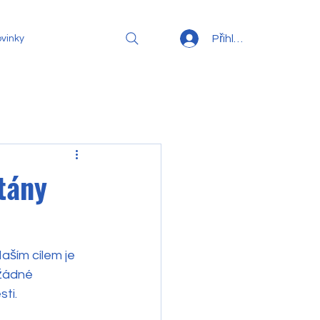
Přihlásit se
vinky
ítány
ším cílem je 
žádné 
ti.