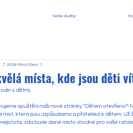
Naše služby
No
. 7. 2024
Minut čtení: 1
vělá místa, kde jsou děti v
rodin s dětmi,
ujeme spuštění naší nové stránky “Dětem otevřeno”! Na
í míst, která jsou uzpůsobena a přátelská k dětem. Už 
nejistota, zda bude dané místo vhodné pro vaše ratoles