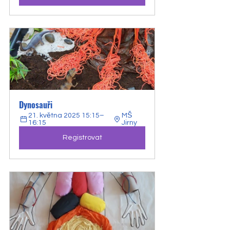
Dynosauři
21. května 2025 15:15–
MŠ 
16:15
Jirny
Registrovat