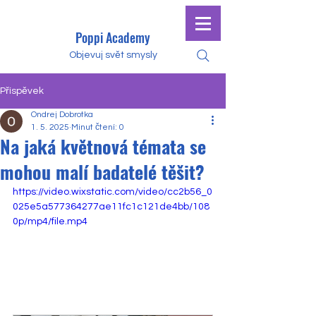
Poppi Academy
Objevuj svět smysly
Příspěvek
Ondrej Dobrotka
1. 5. 2025
Minut čtení: 0
Na jaká květnová témata se
mohou malí badatelé těšit?
https://video.wixstatic.com/video/cc2b56_0
025e5a577364277ae11fc1c121de4bb/108
0p/mp4/file.mp4