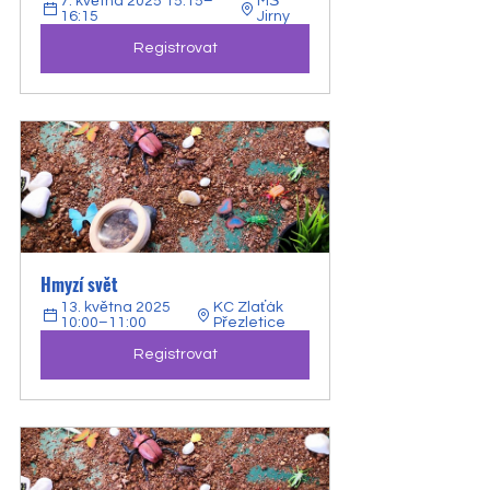
7. května 2025 15:15–
MŠ 
16:15
Jirny
Registrovat
Hmyzí svět
13. května 2025 
KC Zlaťák 
10:00–11:00
Přezletice
Registrovat