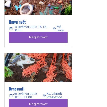
Hmyzí svět
14. května 2025 15:15–
MŠ 
16:15
Jirny
Registrovat
Dynosauři
20. května 2025 
KC Zlaťák 
10:00–11:00
Přezletice
Registrovat