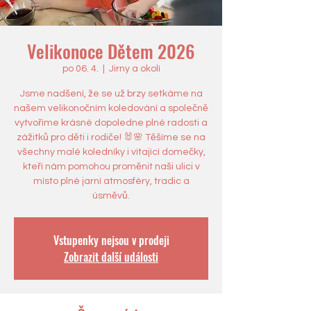
Velikonoce Dětem 2026
po 06. 4.
  |  
Jirny a okolí
Jsme nadšení, že se už brzy setkáme na
našem velikonočním koledování a společně
vytvoříme krásné dopoledne plné radosti a
zážitků pro děti i rodiče! 🐰🌸 Těšíme se na
všechny malé koledníky i vítající domečky,
kteří nám pomohou proměnit naši ulici v
místo plné jarní atmosféry, tradic a
úsměvů.
Vstupenky nejsou v prodeji
Zobrazit další události