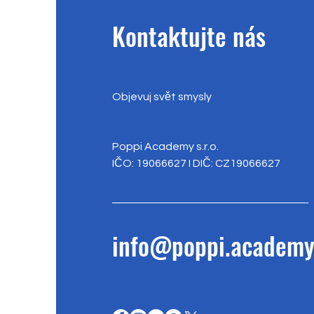
Kontaktujte nás
Objevuj svět smysly
Poppi Academy s.r.o.
IČO: 19066627 I DIČ: CZ19066627
info@poppi.academ