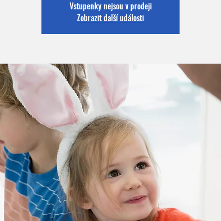
Vstupenky nejsou v prodeji
Zobrazit další události