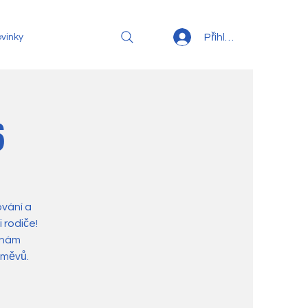
Přihlásit se
vinky
6
vání a
 rodiče!
í nám
směvů.