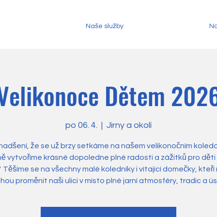
Naše služby
No
Velikonoce Dětem 202
po 06. 4.
  |  
Jirny a okolí
nadšení, že se už brzy setkáme na našem velikonočním koledo
ě vytvoříme krásné dopoledne plné radosti a zážitků pro děti i
 Těšíme se na všechny malé koledníky i vítající domečky, kteř
ou proměnit naši ulici v místo plné jarní atmosféry, tradic a ú