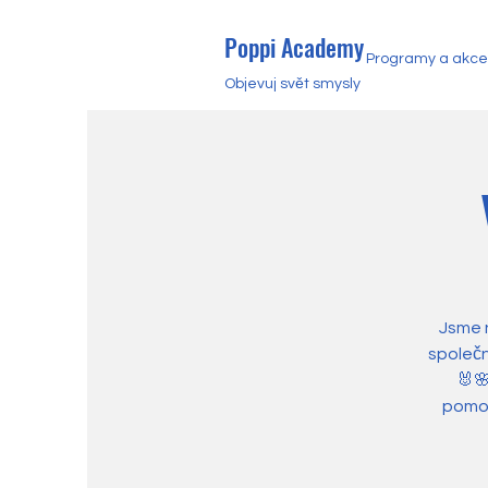
Poppi Academy
Programy a akce
Objevuj svět smysly
Jsme 
společn
🐰🌸
pomoh