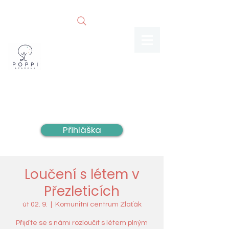
Přihláška
Loučení s létem v
Přezleticích
út 02. 9.
  |  
Komunitní centrum Zlaťák
Přijďte se s námi rozloučit s létem plným