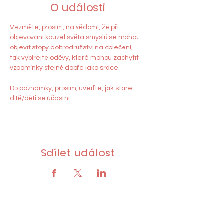
O události
Vezměte, prosím, na vědomí, že při 
objevování kouzel světa smyslů se mohou 
objevit stopy dobrodružství na oblečení, 
tak vybírejte oděvy, které mohou zachytit 
vzpomínky stejně dobře jako srdce.
Do poznámky, prosím, uveďte, jak staré 
dítě/děti se účastní. 
Sdílet událost