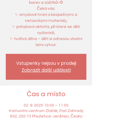
barev a zážitků! 🌻
Čeká vás:
✨ smyslové hraní s bezpečnými a
netoxickými materiály,
✨ pohybová aktivita, při které se děti
vydovádí,
✨ tvořivá dílna – děti si odnesou vlastní
Vstupenky nejsou v prodeji
Zobrazit další události
Čas a místo
02. 9. 2025 10:00 – 11:00
Komunitní centrum Zlaťák, Pod Zahrady
632, 250 73 Přezletice-Jenštejn, Česko