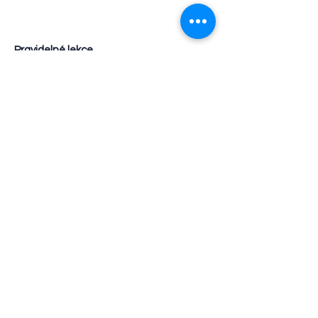
Pravidelné lekce
v příjemném prostředí
Malé skupinky · Individuální přístup · Rodiče
vítáni
Rezervovat místo
Přihlášení do kroužku je jednoduché.
Máte otázky?
Napište nám na
info@poppi.academy